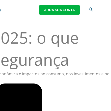
Pesquisar
o
ABRA SUA CONTA
025: o que
segurança
e econômica e impactos no consumo, nos investimentos e no