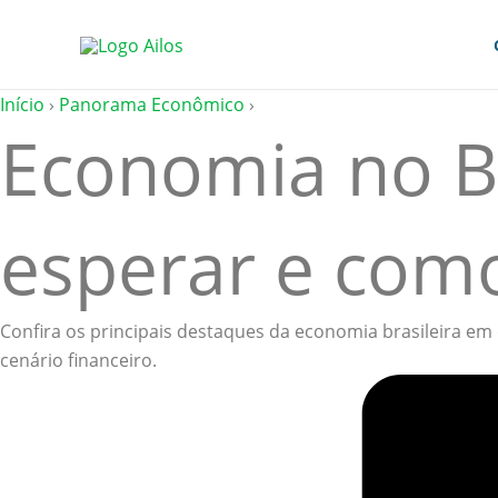
Ir
para
o
conteúdo
Início
›
Panorama Econômico
›
Economia no Br
esperar e como
Confira os principais destaques da economia brasileira em
cenário financeiro.