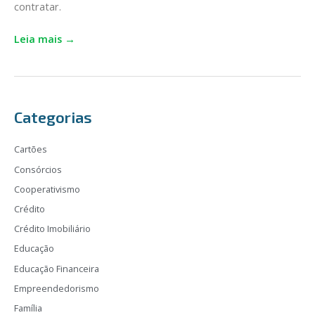
contratar.
como
calcular
Leia mais →
e
mais
Categorias
Cartões
Consórcios
Cooperativismo
Crédito
Crédito Imobiliário
Educação
Educação Financeira
Empreendedorismo
Família