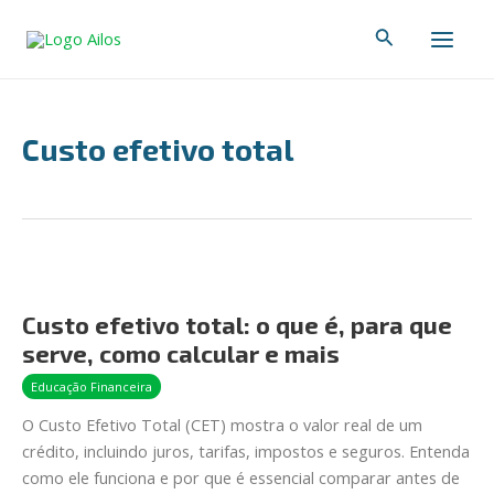
Ir
Main
Pesquisar
para
Men
o
conteúdo
Custo efetivo total
Custo
efetivo
Custo efetivo total: o que é, para que
total:
serve, como calcular e mais
o
que
Educação Financeira
é,
O Custo Efetivo Total (CET) mostra o valor real de um
para
crédito, incluindo juros, tarifas, impostos e seguros. Entenda
que
como ele funciona e por que é essencial comparar antes de
serve,