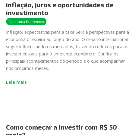
inflação, juros e oportunidades de
Janeiro
2026:
investimento
inflação,
Panorama Econômico
juros
Inflação, expectativas para a taxa Selic e perspectivas para a
e
economia brasileira ao longo do ano. O cenário internacional
oportunidades
segue influenciando os mercados, trazendo reflexos para os
de
investimentos e para o ambiente econômico. Confira os
investimento
principais acontecimentos do período e o que acompanhar
nos próximos meses.
Leia mais →
Como
começar
Como começar a investir com R$ 50
a
reais?
investir