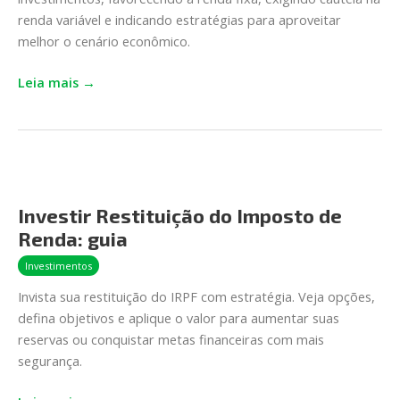
impacta
renda variável e indicando estratégias para aproveitar
seus
melhor o cenário econômico.
investimentos?
Leia mais →
Investir
Restituição
Investir Restituição do Imposto de
do
Renda: guia
Imposto
de
Investimentos
Renda:
Invista sua restituição do IRPF com estratégia. Veja opções,
guia
defina objetivos e aplique o valor para aumentar suas
reservas ou conquistar metas financeiras com mais
segurança.