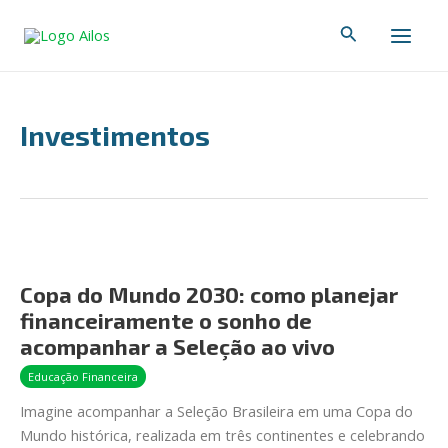
Ir
Paginação
Main
Pesquisar
para
de
Men
o
post
conteúdo
Investimentos
Copa
do
Copa do Mundo 2030: como planejar
Mundo
financeiramente o sonho de
2030:
como
acompanhar a Seleção ao vivo
planejar
Educação Financeira
financeiramente
Imagine acompanhar a Seleção Brasileira em uma Copa do
o
Mundo histórica, realizada em três continentes e celebrando
sonho