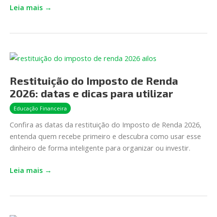
Leia mais →
Restituição
do
Restituição do Imposto de Renda
Imposto
de
2026: datas e dicas para utilizar
Renda
Educação Financeira
2026:
Confira as datas da restituição do Imposto de Renda 2026,
datas
entenda quem recebe primeiro e descubra como usar esse
e
dinheiro de forma inteligente para organizar ou investir.
dicas
para
Leia mais →
utilizar