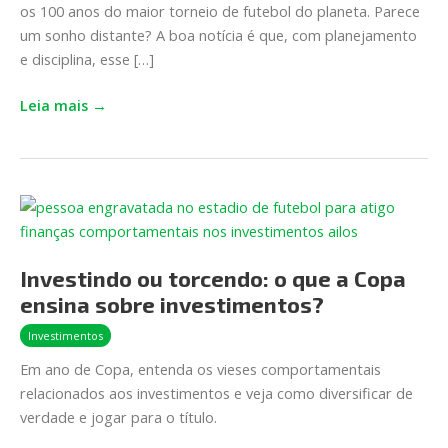
os 100 anos do maior torneio de futebol do planeta. Parece
de
um sonho distante? A boa notícia é que, com planejamento
acompanhar
e disciplina, esse […]
a
Seleção
Leia mais →
ao
vivo
Investindo
ou
torcendo: o que
Investindo ou torcendo: o que a Copa
a Copa
ensina sobre investimentos?
ensina
sobre
Investimentos
investimentos?
Em ano de Copa, entenda os vieses comportamentais
relacionados aos investimentos e veja como diversificar de
verdade e jogar para o título.