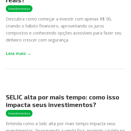
com
Investimentos
R$
Descubra como começar a investir com apenas R$ 50,
50
criando o hábito financeiro, aproveitando os juros
reais?
compostos e conhecendo opções acessíveis para fazer seu
dinheiro crescer com segurança.
Leia mais →
SELIC
alta
SELIC alta por mais tempo: como isso
por
impacta seus investimentos?
mais
tempo:
Investimentos
como
Entenda como a Selic alta por mais tempo impacta seus
isso
investimentos, favorecendo a renda fixa, exigindo cautela na