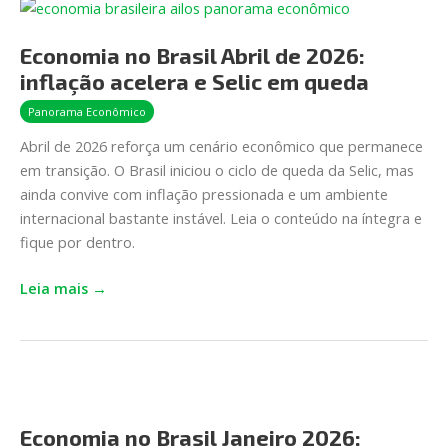
Economia
no
Economia no Brasil Abril de 2026:
Brasil
Abril
inflação acelera e Selic em queda
de
Panorama Econômico
2026:
Abril de 2026 reforça um cenário econômico que permanece
inflação
em transição. O Brasil iniciou o ciclo de queda da Selic, mas
acelera
ainda convive com inflação pressionada e um ambiente
e
internacional bastante instável. Leia o conteúdo na íntegra e
Selic
fique por dentro.
em queda
Leia mais →
Economia
no
Economia no Brasil Janeiro 2026:
Brasil