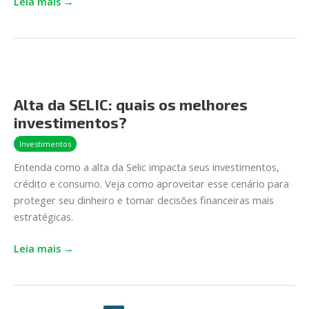
Leia mais →
Alta
da
Alta da SELIC: quais os melhores
SELIC:
investimentos?
quais
os
Investimentos
melhores
Entenda como a alta da Selic impacta seus investimentos,
investimentos?
crédito e consumo. Veja como aproveitar esse cenário para
proteger seu dinheiro e tomar decisões financeiras mais
estratégicas.
Leia mais →