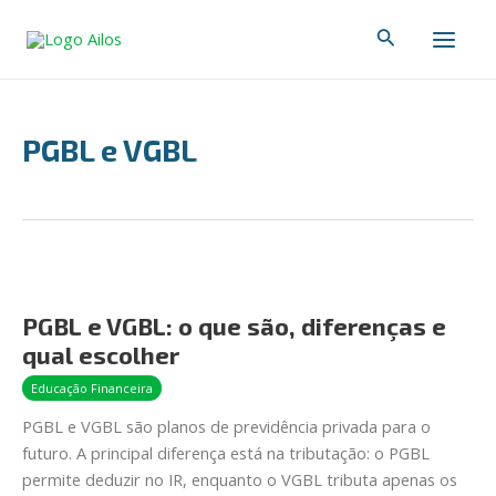
Ir
Main
Pesquisar
para
Men
o
conteúdo
PGBL e VGBL
PGBL
e
PGBL e VGBL: o que são, diferenças e
VGBL:
qual escolher
o
que
Educação Financeira
são,
PGBL e VGBL são planos de previdência privada para o
diferenças
futuro. A principal diferença está na tributação: o PGBL
e
permite deduzir no IR, enquanto o VGBL tributa apenas os
qual