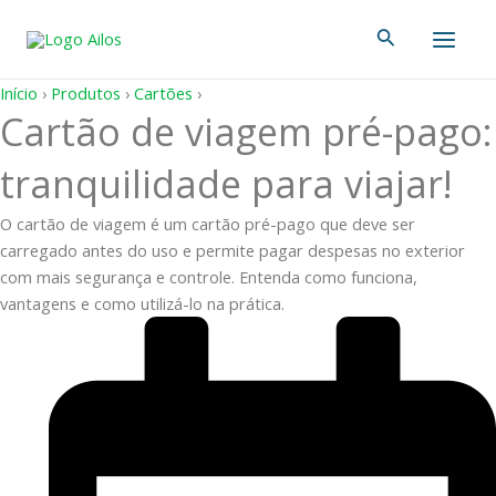
Ir
Main
Pesquisar
para
Men
o
conteúdo
Início
›
Produtos
›
Cartões
›
Cartão de viagem pré-pago:
tranquilidade para viajar!
O cartão de viagem é um cartão pré-pago que deve ser
carregado antes do uso e permite pagar despesas no exterior
com mais segurança e controle. Entenda como funciona,
vantagens e como utilizá-lo na prática.