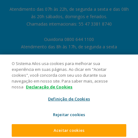
Atendimento das 07h às 22h, de segunda a sexta e das 08h
às 20h sábados, domingos e feriados.
Chamadas internacionais: 55 47 3381 8740
Ouvidoria 0800 644 1100
Atendimento das 8h às 17h, de segunda a sexta
O Sistema Ailos usa cookies para melhorar sua
experiência em suas páginas. Ao clicar em "Aceitar
cookies", você concorda com seu uso durante sua
navegação em nosso site. Para saber mais, acesse
nossa
Declaração de Cookies
Definição de Cookies
Rejeitar cookies
Cooperativa Central de Crédito Ailos - CNPJ 05.463.212/0001-29 Rua
General Osório, 1180, Velha, CEP 89041-002, Blumenau/SC. 2026 Sistema
Ailos. Todos os direitos reservados.
Aceitar cookies