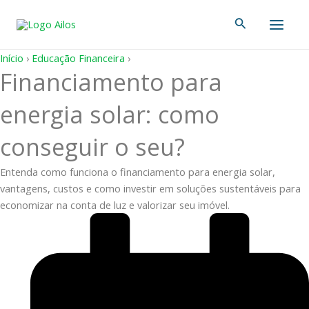
Ir
Main
Pesquisar
para
Men
o
conteúdo
Início
›
Educação Financeira
›
Financiamento para
energia solar: como
conseguir o seu?
Entenda como funciona o financiamento para energia solar,
vantagens, custos e como investir em soluções sustentáveis para
economizar na conta de luz e valorizar seu imóvel.