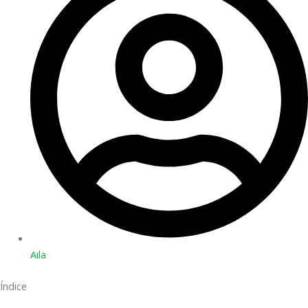
Aila
Índice