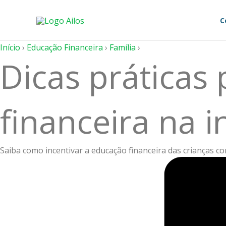
Ir
para
C
o
conteúdo
Início
›
Educação Financeira
›
Família
›
Dicas práticas
financeira na i
Saiba como incentivar a educação financeira das crianças co