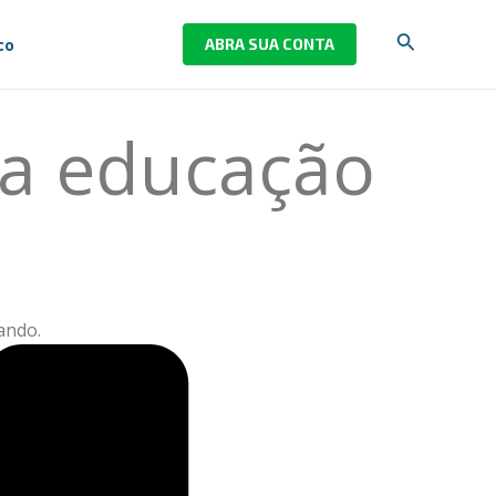
Pesquisar
co
ABRA SUA CONTA
r a educação
ando.