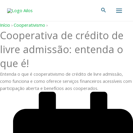
Ir
Main
Pesquisar
para
Men
o
conteúdo
Início
›
Cooperativismo
›
Cooperativa de crédito de
livre admissão: entenda o
que é!
Entenda o que é cooperativismo de crédito de livre admissão,
como funciona e como oferece serviços financeiros acessíveis com
participação aberta e benefícios aos cooperados.