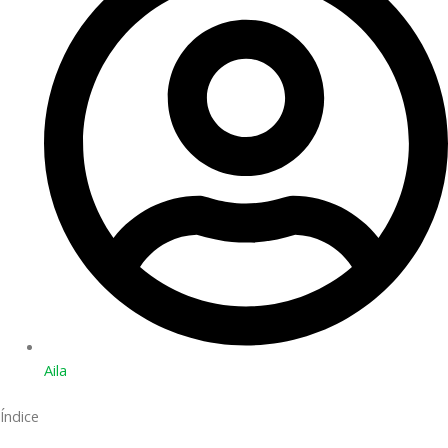
Aila
Índice