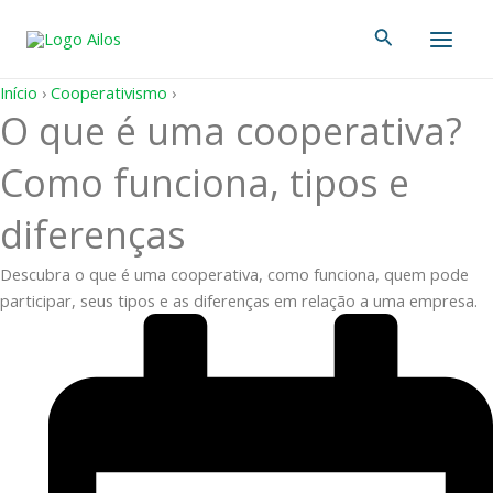
Ir
Main
Pesquisar
para
Men
o
conteúdo
Início
›
Cooperativismo
›
O que é uma cooperativa?
Como funciona, tipos e
diferenças
Descubra o que é uma cooperativa, como funciona, quem pode
participar, seus tipos e as diferenças em relação a uma empresa.