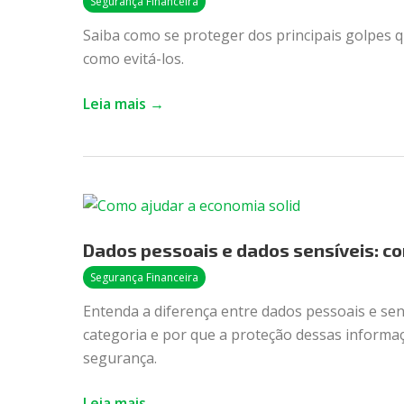
Segurança Financeira
quais
Saiba como se proteger dos principais golpes q
são
como evitá-los.
e
como
Leia mais →
se
proteger
Dados
pessoais
Dados pessoais e dados sensíveis: c
e
dados
Segurança Financeira
sensíveis:
Entenda a diferença entre dados pessoais e se
como
categoria e por que a proteção dessas informaç
protegê-
segurança.
los
Leia mais →