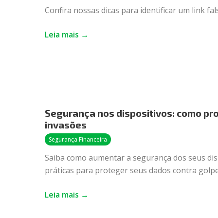
identificar
Confira nossas dicas para identificar um link fals
a
segurança
Leia mais →
dos
links
Segurança
nos
Segurança nos dispositivos: como pr
dispositivos:
invasões
como
proteger
Segurança Financeira
computadores
Saiba como aumentar a segurança dos seus dispos
e
práticas para proteger seus dados contra golpe
celulares
de
Leia mais →
invasões