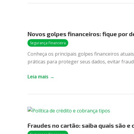
Novos
golpes
Novos golpes financeiros: fique por d
financeiros:
fique
Segurança Financeira
por
Conheça os principais golpes financeiros atuais
dentro
práticas para proteger seus dados, evitar frau
e
previna-
Leia mais →
se
Fraudes
no
Fraudes no cartão: saiba quais são e
cartão:
saiba