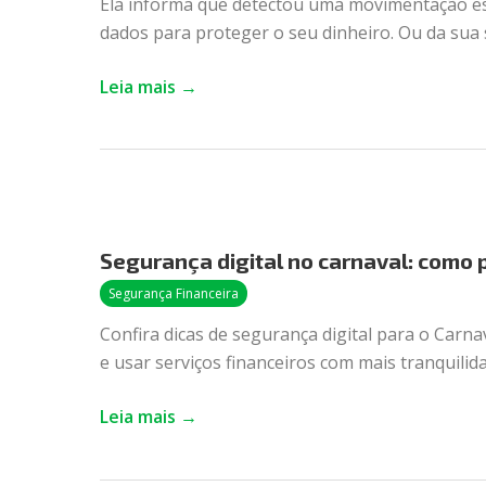
Ela informa que detectou uma movimentação es
que
dados para proteger o seu dinheiro. Ou da sua 
é
e
Leia mais →
como
se proteger
Segurança
digital
Segurança digital no carnaval: como 
no
carnaval:
Segurança Financeira
como
Confira dicas de segurança digital para o Carna
proteger
e usar serviços financeiros com mais tranquilida
seu
celular?
Leia mais →