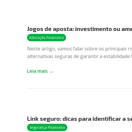
Jogos
de
Jogos de aposta: investimento ou am
aposta:
investimento
Educação Financeira
ou
Neste artigo, vamos falar sobre os principais r
ameaça?
alternativas seguras de garantir a estabilidade 
Entenda
os
Leia mais →
riscos
Link
seguro:
Link seguro: dicas para identificar a 
dicas
para
Segurança Financeira