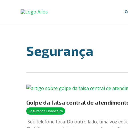
Ir
Paginação
para
de
C
o
post
conteúdo
Segurança
Golpe
da
Golpe da falsa central de atendiment
falsa
central
Segurança Financeira
de
Seu telefone toca. Do outro lado, uma voz educ
atendimento: o