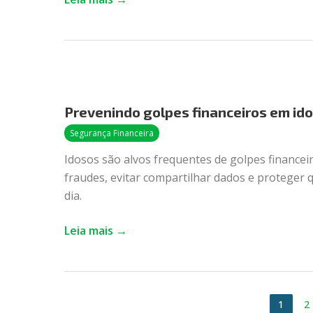
Prevenindo
golpes
Prevenindo golpes financeiros em ido
financeiros
em
Segurança Financeira
idosos:
Idosos são alvos frequentes de golpes financeiro
como
fraudes, evitar compartilhar dados e proteger
orientar
dia.
pais
e
Leia mais →
avós
1
2