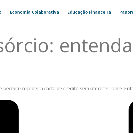
o
Economia Colaborativa
Educação Financeira
Panor
sórcio: entend
e permite receber a carta de crédito sem oferecer lance. 