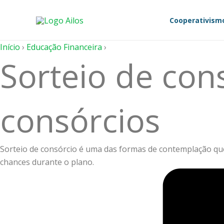
Ir
para
Cooperativism
o
conteúdo
Início
›
Educação Financeira
›
Sorteio de con
consórcios
Sorteio de consórcio é uma das formas de contemplação qu
chances durante o plano.