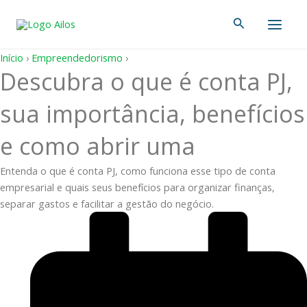
Ir
Main
Pesquisar
para
Men
o
conteúdo
Início
›
Empreendedorismo
›
Descubra o que é conta PJ,
sua importância, benefícios
e como abrir uma
Entenda o que é conta PJ, como funciona esse tipo de conta
empresarial e quais seus benefícios para organizar finanças,
separar gastos e facilitar a gestão do negócio.