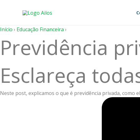
Ir
para
C
o
conteúdo
Início
›
Educação Financeira
›
Previdência pr
Esclareça toda
Neste post, explicamos o que é previdência privada, como e