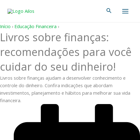
Ir
Main
Pesquisar
para
Men
o
conteúdo
Início
›
Educação Financeira
›
Livros sobre finanças:
recomendações para você
cuidar do seu dinheiro!
Livros sobre finanças ajudam a desenvolver conhecimento e
controle do dinheiro. Confira indicações que abordam
investimentos, planejamento e hábitos para melhorar sua vida
financeira.