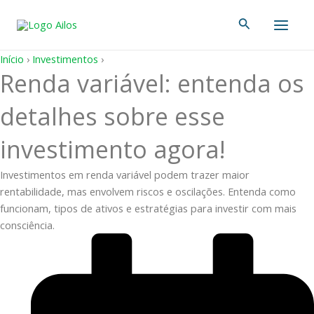
Ir
Main
Pesquisar
para
Men
o
conteúdo
Início
›
Investimentos
›
Renda variável: entenda os
detalhes sobre esse
investimento agora!
Investimentos em renda variável podem trazer maior
rentabilidade, mas envolvem riscos e oscilações. Entenda como
funcionam, tipos de ativos e estratégias para investir com mais
consciência.