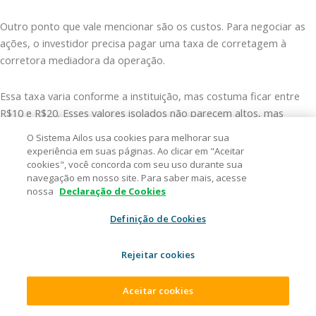
Outro ponto que vale mencionar são os custos. Para negociar as
ações, o investidor precisa pagar uma taxa de corretagem à
corretora mediadora da operação.
Essa taxa varia conforme a instituição, mas costuma ficar entre
R$10 e R$20. Esses valores isolados não parecem altos, mas
geram um impacto considerável em investimentos menores.
O Sistema Ailos usa cookies para melhorar sua
experiência em suas páginas. Ao clicar em "Aceitar
cookies", você concorda com seu uso durante sua
Para compensar esse custo, os papéis precisam valorizar muito;
navegação em nosso site. Para saber mais, acesse
algo que nem sempre acontece.
nossa
Declaração de Cookies
Definição de Cookies
Além da taxa de corretagem, há o IR. Nas ações, a alíquota
aplicada é fixa de 15% sobre os ganhos obtidos. Entretanto, o
investidor fica isento de realizar vendas menores do que R$20 mil
Rejeitar cookies
ao mês.
Aceitar cookies
Conheça os investimentos financeiros da Ailos: produtos