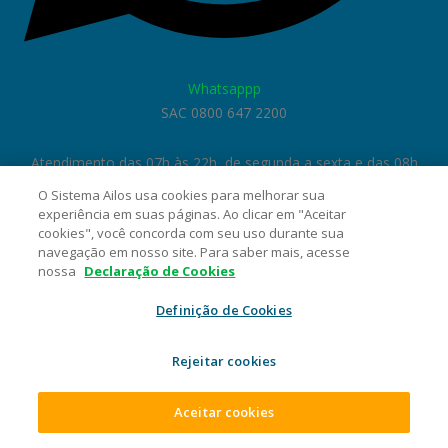
Whatsappp
SAC 0800 647 2200
Atendimento das 07h às 22h, de segunda a sexta e das 08h
às 20h sábados, domingos e feriados.
O Sistema Ailos usa cookies para melhorar sua
Chamadas internacionais: 55 47 3381 8740
experiência em suas páginas. Ao clicar em "Aceitar
cookies", você concorda com seu uso durante sua
navegação em nosso site. Para saber mais, acesse
Ouvidoria 0800 644 1100
nossa
Declaração de Cookies
Atendimento das 8h às 17h, de segunda a sexta
Definição de Cookies
Rejeitar cookies
Aceitar cookies